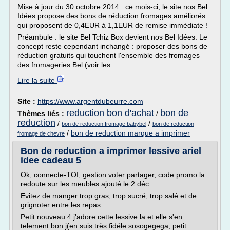
Mise à jour du 30 octobre 2014 : ce mois-ci, le site nos Bel
Idées propose des bons de réduction fromages améliorés
qui proposent de 0,4EUR à 1,1EUR de remise immédiate !
Préambule : le site Bel Tchiz Box devient nos Bel Idées. Le
concept reste cependant inchangé : proposer des bons de
réduction gratuits qui touchent l'ensemble des fromages
des fromageries Bel (voir les...
Lire la suite
Site :
https://www.argentdubeurre.com
reduction bon d'achat
bon de
Thèmes liés :
/
reduction
/
/
bon de reduction fromage babybel
bon de reduction
/
bon de reduction marque a imprimer
fromage de chevre
Bon de reduction a imprimer lessive ariel
idee cadeau 5
Ok, connecte-TOI, gestion voter partager, code promo la
redoute sur les meubles ajouté le 2 déc.
Evitez de manger trop gras, trop sucré, trop salé et de
grignoter entre les repas.
Petit nouveau 4 j'adore cette lessive la et elle s'en
telement bon j(en suis très fidéle sosogegega, petit