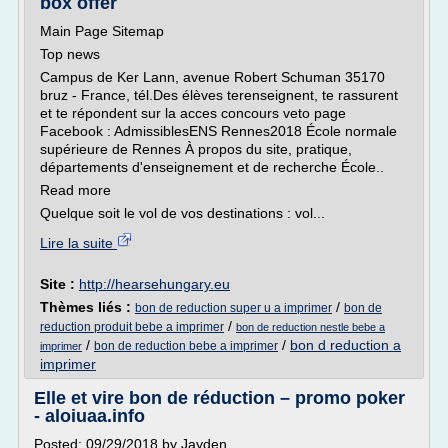
box offer
Main Page Sitemap
Top news
Campus de Ker Lann, avenue Robert Schuman 35170
bruz - France, tél.Des élèves terenseignent, te rassurent
et te répondent sur la acces concours veto page
Facebook : AdmissiblesENS Rennes2018 École normale
supérieure de Rennes À propos du site, pratique,
départements d'enseignement et de recherche École..
Read more
Quelque soit le vol de vos destinations : vol...
Lire la suite
Site :
http://hearsehungary.eu
Thèmes liés :
/
bon de reduction super u a imprimer
bon de
/
reduction produit bebe a imprimer
bon de reduction nestle bebe a
/
/
bon d reduction a
bon de reduction bebe a imprimer
imprimer
imprimer
Elle et vire bon de réduction – promo poker
- aloiuaa.info
Posted: 09/29/2018 by Jayden