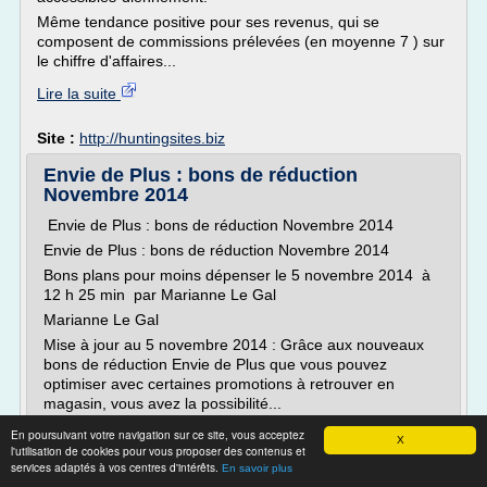
Même tendance positive pour ses revenus, qui se
composent de commissions prélevées (en moyenne 7 ) sur
le chiffre d'affaires...
Lire la suite
Site :
http://huntingsites.biz
Envie de Plus : bons de réduction
Novembre 2014
Envie de Plus : bons de réduction Novembre 2014
Envie de Plus : bons de réduction Novembre 2014
Bons plans pour moins dépenser le 5 novembre 2014 à
12 h 25 min par Marianne Le Gal
Marianne Le Gal
Mise à jour au 5 novembre 2014 : Grâce aux nouveaux
bons de réduction Envie de Plus que vous pouvez
optimiser avec certaines promotions à retrouver en
magasin, vous avez la possibilité...
En poursuivant votre navigation sur ce site, vous acceptez
Lire la suite
X
l'utilisation de cookies pour vous proposer des contenus et
services adaptés à vos centres d'intérêts.
En savoir plus
Site :
http://www.quedesbonsplans.com