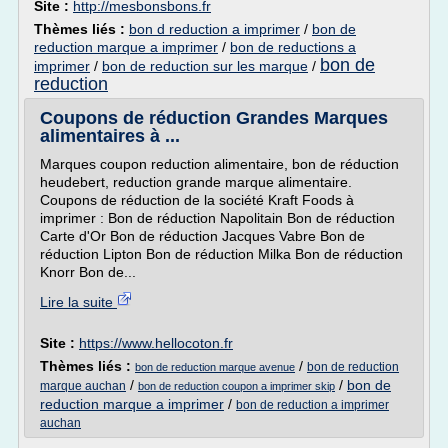
Site :
http://mesbonsbons.fr
Thèmes liés :
bon d reduction a imprimer
/
bon de
reduction marque a imprimer
/
bon de reductions a
bon de
imprimer
/
bon de reduction sur les marque
/
reduction
Coupons de réduction Grandes Marques
alimentaires à ...
Marques coupon reduction alimentaire, bon de réduction
heudebert, reduction grande marque alimentaire.
Coupons de réduction de la société Kraft Foods à
imprimer : Bon de réduction Napolitain Bon de réduction
Carte d'Or Bon de réduction Jacques Vabre Bon de
réduction Lipton Bon de réduction Milka Bon de réduction
Knorr Bon de...
Lire la suite
Site :
https://www.hellocoton.fr
Thèmes liés :
/
bon de reduction
bon de reduction marque avenue
/
/
bon de
marque auchan
bon de reduction coupon a imprimer skip
reduction marque a imprimer
/
bon de reduction a imprimer
auchan