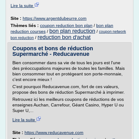
Lire la suite
Site :
https://www.argentdubeurre.com
Thèmes liés :
coupon reduction bon plan
/
bon plan
bon plan reduction
reduction courses
/
/
coupon network
reduction bon d'achat
/
bon reduction
Coupons et bons de réduction
Supermarché - Reducavenue
Bien consommer dans sa vie de tous les jours est l'une
des préoccupations majeures de toutes les familles. Mais
bien consommer tout en protégeant son porte-monnaie,
c'est encore mieux !
C'est pourquoi Reducavenue.com, fort de ces valeurs,
propose des bons de réduction Supermarché à imprimer.
Retrouvez ici les meilleurs coupons de réductions de vos
enseignes Auchan, Carrefour, Géant Casino, Hyper U ou
Super U,...
Lire la suite
Site :
https://www.reducavenue.com