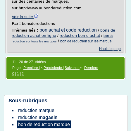
sur des centaines de marques.
sur http://www.aubondereduction.com
Voir la suite
Par :
bonsdereductions
bon achat et code reduction
Thèmes liés :
/
bons de
reduction achat en ligne
/
reduction bon d achat
/
bon de
/
bon de reduction sur les marque
reduction sur toute les marques
Haut de page
11 - 20 de 27 Vidéos
Page :
Première
| <
Précédente
|
Suivante
> |
Dernière
0
|
1
|
2
Sous-rubriques
reduction marque
reduction
magasin
bon
de
reduction marque