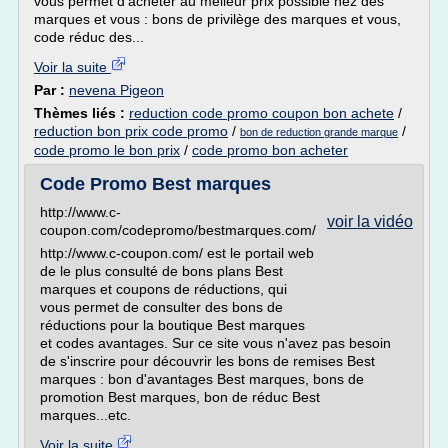
vous permet d'acheter au meileur prix possible hez des
marques et vous : bons de privilège des marques et vous,
code réduc des...
Voir la suite
Par :
nevena Pigeon
Thèmes liés :
reduction code promo coupon bon achete
/
reduction bon prix code promo
/
/
bon de reduction grande marque
code promo le bon prix
/
code promo bon acheter
Code Promo Best marques
http://www.c-
voir la vidéo
coupon.com/codepromo/bestmarques.com/
http://www.c-coupon.com/ est le portail web
de le plus consulté de bons plans Best
marques et coupons de réductions, qui
vous permet de consulter des bons de
réductions pour la boutique Best marques
et codes avantages. Sur ce site vous n'avez pas besoin
de s'inscrire pour découvrir les bons de remises Best
marques : bon d'avantages Best marques, bons de
promotion Best marques, bon de réduc Best
marques...etc.
Voir la suite