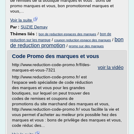
de remises de la boutique marques et vous : bons de
promo marques et vous, bon promotionnel marques et
vous,...
Voir la suite
Par :
SUZIE Demay
Thèmes liés :
/
bon de
bon de reduction espaces des marques
bon
/
/
reduction sur les marque
coupon reduction espace des marques
de reduction promotion
/
promo sur des marques
Code Promo des marques et vous
http://www.reduction-code-promo.fr/f/des-
voir la vidéo
marques-et-vous-7321
http://www.reduction-code-promo.fr/ est
l'espace web spécialiste de code réduction
des marques et vous pour les grandes
boutiques, sur lequel on peut trouver des
codes de remises et coupons de
promotions du site marchand des marques et vous,
http://www.reduction-code-promo.fr/ vous facilite la vie et
vous permet d'acheter au meileur prix possible hez des
marques et vous : bons de privilège des marques et vous,
code réduc des...