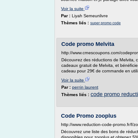
Voir la suite
Par :
Liyah Semeunlivre
Thèmes liés :
super promo code
Code promo Melvita
http://www.cmescoupons.com/codeprom
Découvrez des réductions de Melvita, c
cadeaux gratuit de Melvita, et bénéficie
cadeau pour 29€ de commande en utilis
Voir la suite
Par :
perrin laurent
code promo reduct
Thèmes liés :
Code Promo zooplus
http://www.reduction-code-promo.fr/f/z
Découvrez une liste des bons de réduct
disponibles pour zooplus.et obtenez 5%