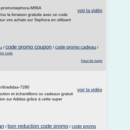
e-promo/sephora-M96A
voir la vidéo
ou la livraison gratuite avec un code
ur vos achats sur Sephora en utilisant
code promo coupon
code promo cadeau
/
/
/
ra
omo code
Haut de page
m/b/adidas-7280
voir la vidéo
tion et échantillons ou cadeaux gratuit
ion sur Adidas grâce à cette super
an
bon reduction code promo
code promo
/
/