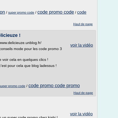
ion
code promo code
code
/
/
/
super promo code
Haut de page
icieuze !
www.delicieuze.unblog.fr/
voir la vidéo
 conseils mode pour les code promo 3
 voir cela en quelques clics !
'est pour cela que blog ladessus !
code promo code promo
/
super promo code
Haut de page
voir la vidéo
s un super code promo chez kiabi !