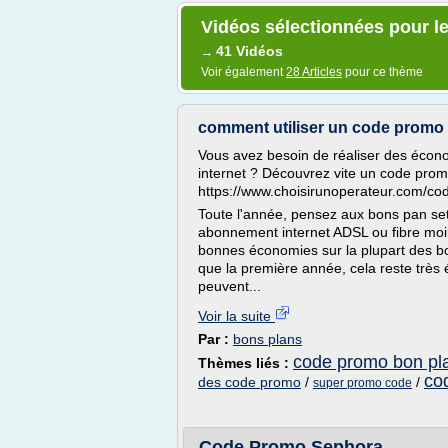
Vidéos sélectionnées pour l
41 Vidéos
→
Voir également
28 Articles
pour ce thème
comment utiliser un code promo
Vous avez besoin de réaliser des écon
internet ? Découvrez vite un code pro
https://www.choisirunoperateur.com/c
Toute l'année, pensez aux bons pan se
abonnement internet ADSL ou fibre moin
bonnes économies sur la plupart des bo
que la première année, cela reste trè
peuvent...
Voir la suite
Par :
bons plans
code promo bon pl
Thèmes liés :
co
des code promo
/
/
super promo code
Code Promo Sephora