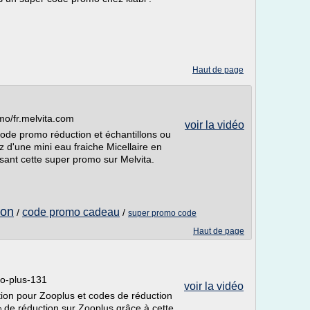
Haut de page
o/fr.melvita.com
voir la vidéo
ode promo réduction et échantillons ou
z d'une mini eau fraiche Micellaire en
ant cette super promo sur Melvita.
ion
code promo cadeau
/
/
super promo code
Haut de page
oo-plus-131
voir la vidéo
ion pour Zooplus et codes de réduction
 de réduction sur Zooplus grâce à cette