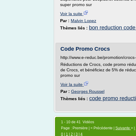
super promo sur
Voir la suite
Par :
Malvin Lopez
bon reduction cod
Thèmes liés :
Code Promo Crocs
http://www.e-reduc.be/promotion/croc
Réductions de Crocs, code promo réduct
de Crocs, et bénéficiez de 5% de réduc
promo sur
Voir la suite
Par :
Georges Roussel
code promo reduct
Thèmes liés :
1 - 10 de 41 Vidéos
Page : Première | < Précédente |
Suivante
> |
0
|
1
|
2
|
3
|
4