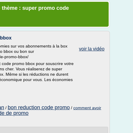
e thème : super promo code
 bbox
omies sur vos abonnements à la box
voir la vidéo
mo bbox ou bon sur
ode-promo-bbox/
t code promo bbox pour souscrire votre
s cher. Vous réaliserez de super
x. Même si les réductions ne durent
s économique pour vous. Les économies
an
bon reduction code promo
/
/
comment avoir
de de promo