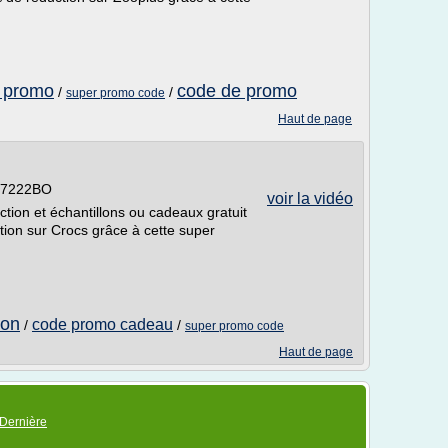
e promo
code de promo
/
/
super promo code
Haut de page
s-7222BO
voir la vidéo
ion et échantillons ou cadeaux gratuit
tion sur Crocs grâce à cette super
ion
code promo cadeau
/
/
super promo code
Haut de page
Dernière