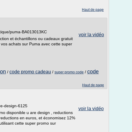
Haut de page
outique/puma-BA013013KC
voir la vidéo
ion et échantillons ou cadeaux gratuit
 vos achats sur Puma avec cette super
ion
code
code promo cadeau
/
/
/
super promo code
Haut de page
re-design-6125
voir la vidéo
mo disponible u are design , reductions
, reductions en euros, et économisez 12%
tilisant cette super promo sur