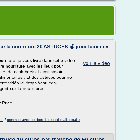
r la nourriture 20 ASTUCES 🍎 pour faire des
riture, je vous livre dans cette vidéo
voir la vidéo
e nourriture avec les lieux pour
 et de cash back et ainsi savoir
imentaires . Et des astuces pour ne
tte vidéo ici :https://astuces-
ent-sur-la-nourriture/
Price...
/
ice
comment avoir des bon de reduction alimentaire
price 10 euros par tranche de 50 euros