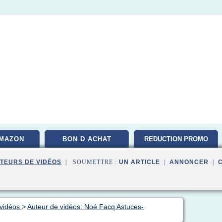
MAZON
BON D ACHAT
REDUCTION PROMO
TEURS DE VIDÉOS
| SOUMETTRE :
UN ARTICLE
|
ANNONCER
|
 vidéos
>
Auteur de vidéos: Noé Facq Astuces-