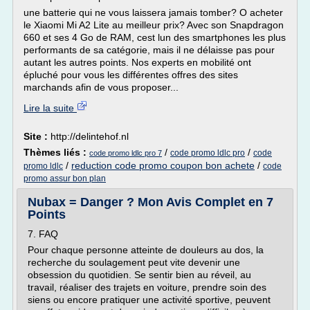
une batterie qui ne vous laissera jamais tomber? O acheter
le Xiaomi Mi A2 Lite au meilleur prix? Avec son Snapdragon
660 et ses 4 Go de RAM, cest lun des smartphones les plus
performants de sa catégorie, mais il ne délaisse pas pour
autant les autres points. Nos experts en mobilité ont
épluché pour vous les différentes offres des sites
marchands afin de vous proposer...
Lire la suite
Site :
http://delintehof.nl
Thèmes liés :
/
/
code promo ldlc pro
code
code promo ldlc pro 7
/
reduction code promo coupon bon achete
/
promo ldlc
code
promo assur bon plan
Nubax = Danger ? Mon Avis Complet en 7
Points
7. FAQ
Pour chaque personne atteinte de douleurs au dos, la
recherche du soulagement peut vite devenir une
obsession du quotidien. Se sentir bien au réveil, au
travail, réaliser des trajets en voiture, prendre soin des
siens ou encore pratiquer une activité sportive, peuvent