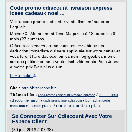
Code promo cdiscount livraison express
idées cadeaux noel ...
Voir la code promo footcenter vente flash ménagères
Laguiole.
Moins 80 : Abonnement Time Magazine à 18 euros les 6
mois (27 numéros.
Grâce à ces codes promo vous pouvez obtenir une
déduction immédiate qui sera appliquée sur votre panier et
vous feront faire des économies non négligeables même
sur des petits montants.Vente flash vêtements Pepe Jeans
à moitié prix.Bien plus qu'un...
Lire la suite
Site :
http://bizbrasov.biz
Thèmes liés :
/
code promo
code promo cdiscount livraison express
/
/
cdiscount livraison
bon achat code
code promo noel cdiscount
code promo bon plan
/
reduction cdiscount promo
Se Connecter Sur Cdiscount Avec Votre
Espace Client
(30 juin 2016 à 07:38)