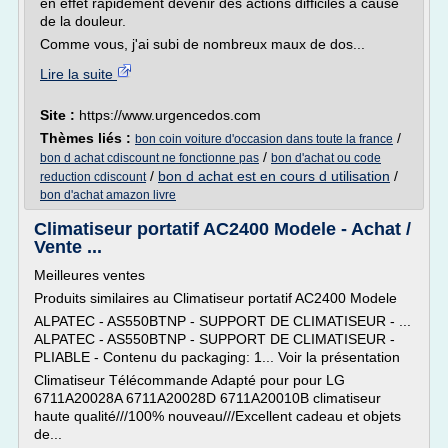
en effet rapidement devenir des actions difficiles à cause
de la douleur.
Comme vous, j'ai subi de nombreux maux de dos...
Lire la suite
Site :
https://www.urgencedos.com
Thèmes liés :
/
bon coin voiture d'occasion dans toute la france
/
bon d achat cdiscount ne fonctionne pas
bon d'achat ou code
/
bon d achat est en cours d utilisation
/
reduction cdiscount
bon d'achat amazon livre
Climatiseur portatif AC2400 Modele - Achat /
Vente ...
Meilleures ventes
Produits similaires au Climatiseur portatif AC2400 Modele
ALPATEC - AS550BTNP - SUPPORT DE CLIMATISEUR - ...
ALPATEC - AS550BTNP - SUPPORT DE CLIMATISEUR -
PLIABLE - Contenu du packaging: 1... Voir la présentation
Climatiseur Télécommande Adapté pour pour LG
6711A20028A 6711A20028D 6711A20010B climatiseur
haute qualité///100% nouveau///Excellent cadeau et objets
de...