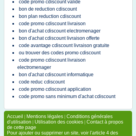
code promo cdiscount valide
bon de reduction cdiscount
bon plan reduction cdiscount
code promo cdiscount livraison
bon d'achat cdiscount electromenager
bon d'achat cdiscount livraison offerte
code avantage cdiscount livraison gratuite
ou trouver des codes promo cdiscount
code promo cdiscount livraison
electromenager
bon d'achat cdiscount informatique
code reduc cdiscount
code promo cdiscount application
code promo sans minimum d'achat cdiscount
Accueil
|
Mentions légales
|
Conditions générales
d'utilisation
|
Utilisation des cookies
|
Contact à propos
de cette page
Pour ajouter ou supprimer un site, voir l'article 4 des