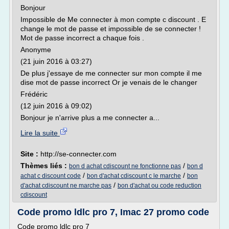
Bonjour
Impossible de Me connecter à mon compte c discount . E
change le mot de passe et impossible de se connecter !
Mot de passe incorrect a chaque fois .
Anonyme
(21 juin 2016 à 03:27)
De plus j'essaye de me connecter sur mon compte il me
dise mot de passe incorrect Or je venais de le changer
Frédéric
(12 juin 2016 à 09:02)
Bonjour je n'arrive plus a me connecter a...
Lire la suite
Site :
http://se-connecter.com
Thèmes liés :
/
bon d achat cdiscount ne fonctionne pas
bon d
/
/
achat c discount code
bon d'achat cdiscount c le marche
bon
/
d'achat cdiscount ne marche pas
bon d'achat ou code reduction
cdiscount
Code promo ldlc pro 7, Imac 27 promo code
Code promo ldlc pro 7