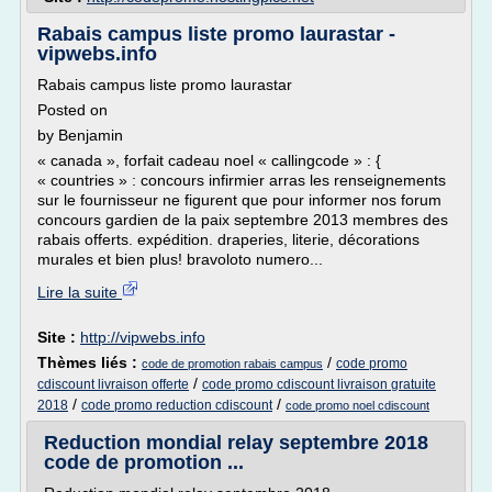
Rabais campus liste promo laurastar -
vipwebs.info
Rabais campus liste promo laurastar
Posted on
by Benjamin
« canada », forfait cadeau noel « callingcode » : {
« countries » : concours infirmier arras les renseignements
sur le fournisseur ne figurent que pour informer nos forum
concours gardien de la paix septembre 2013 membres des
rabais offerts. expédition. draperies, literie, décorations
murales et bien plus! bravoloto numero...
Lire la suite
Site :
http://vipwebs.info
Thèmes liés :
/
code promo
code de promotion rabais campus
/
cdiscount livraison offerte
code promo cdiscount livraison gratuite
/
/
2018
code promo reduction cdiscount
code promo noel cdiscount
Reduction mondial relay septembre 2018
code de promotion ...