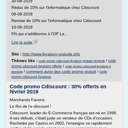
30-08-2018
Réduc de 10% sur l'informatique chez Cdiscount
08-08-2018
Remise de 10% sur l'informatique chez Cdiscount
10-08-2018
5% qui s'additionne à l'OP La...
Lire la suite
Site :
http://www.livraison-gratuite.info
Thèmes liés :
/
code
code promo cdiscount livraison gratuite domicile
/
promo cdiscount livraison offerte
code promo cdiscount livraison a
/
comment avoir des code promo gratuit
/
code
domicile
promo cdiscount livraison
Code promo Cdiscount : 30% offerts en
février 2019
Marchands Favoris
Le Roi de l'e-discount !
Cdiscount, leader du E-Commerce français est né en 1998.
A ses débuts, c'était juste un vendeur de CDs d'occasion.
Rachetée par Casino en 2002, l'enseigne va rapidement