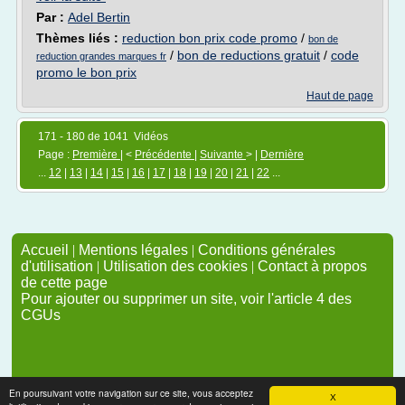
Par :
Adel Bertin
Thèmes liés :
reduction bon prix code promo
/
bon de
/
bon de reductions gratuit
/
code
reduction grandes marques fr
promo le bon prix
Haut de page
171 - 180 de 1041 Vidéos
Page :
Première
| <
Précédente
|
Suivante
> |
Dernière
...
12
|
13
|
14
|
15
|
16
|
17
|
18
|
19
|
20
|
21
|
22
...
Accueil
|
Mentions légales
|
Conditions générales
d'utilisation
|
Utilisation des cookies
|
Contact à propos
de cette page
Pour ajouter ou supprimer un site, voir l'article 4 des
CGUs
En poursuivant votre navigation sur ce site, vous acceptez
X