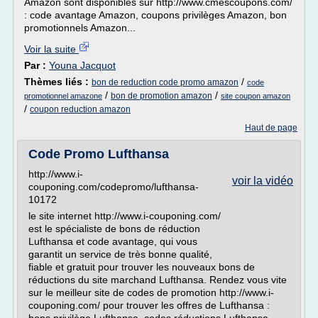
Amazon sont disponibles sur http://www.cmescoupons.com/
: code avantage Amazon, coupons privilèges Amazon, bon
promotionnels Amazon...
Voir la suite
Par :
Youna Jacquot
Thèmes liés :
/
bon de reduction code promo amazon
code
/
/
bon de promotion amazon
promotionnel amazone
site coupon amazon
/
coupon reduction amazon
Haut de page
Code Promo Lufthansa
http://www.i-
voir la vidéo
couponing.com/codepromo/lufthansa-
10172
le site internet http://www.i-couponing.com/
est le spécialiste de bons de réduction
Lufthansa et code avantage, qui vous
garantit un service de très bonne qualité,
fiable et gratuit pour trouver les nouveaux bons de
réductions du site marchand Lufthansa. Rendez vous vite
sur le meilleur site de codes de promotion http://www.i-
couponing.com/ pour trouver les offres de Lufthansa :