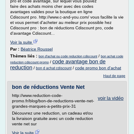
pro et code avantage, sur lequel vous pouvez
faire des achats moins cher avec des codes
avantages valides pour la boutique en ligne
Cdiscount pro. http://www.c-and-you.com/ vous facilite la vie
et vous permet d'acheter au meileur prix possible hez
Cdiscount pro : bon de réductions Cdiscount pro, code
d'avantage Cdiscount...
Voir la suite
Par :
Béatrice Roussel
Thèmes liés :
/
bon d'achat ou code reduction cdiscount
bon achat code
code avantage bon de
/
reduction cdiscount promo
reduction
/
/
code promo bon d'achat
bon d achat cdiscount
Haut de page
bon de réductions Vente Net
http://www.reduction-code-
voir la vidéo
promo.fr/blog/bon-de-reductions-vente-net-
grandes-marques-a-petits-prix-31
Découvrez une reduction, un cadeau et/ou
la livraison gratuite avec un code reduction
vente net sur
Voir la suite