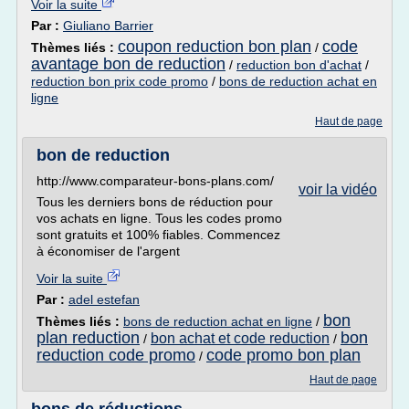
Voir la suite
Par :
Giuliano Barrier
coupon reduction bon plan
code
Thèmes liés :
/
avantage bon de reduction
/
reduction bon d'achat
/
reduction bon prix code promo
/
bons de reduction achat en
ligne
Haut de page
bon de reduction
http://www.comparateur-bons-plans.com/
voir la vidéo
Tous les derniers bons de réduction pour
vos achats en ligne. Tous les codes promo
sont gratuits et 100% fiables. Commencez
à économiser de l'argent
Voir la suite
Par :
adel estefan
bon
Thèmes liés :
bons de reduction achat en ligne
/
plan reduction
bon
bon achat et code reduction
/
/
reduction code promo
code promo bon plan
/
Haut de page