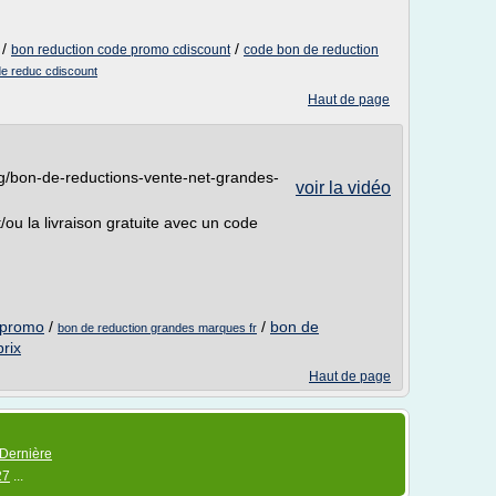
/
/
bon reduction code promo cdiscount
code bon de reduction
e reduc cdiscount
Haut de page
og/bon-de-reductions-vente-net-grandes-
voir la vidéo
ou la livraison gratuite avec un code
 promo
/
/
bon de
bon de reduction grandes marques fr
rix
Haut de page
Dernière
27
...