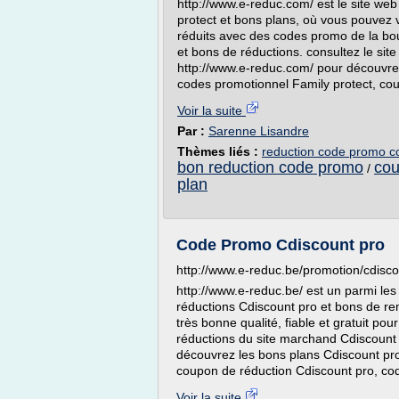
http://www.e-reduc.com/ est le site web
protect et bons plans, où vous pouvez 
réduits avec des codes promo de la bou
et bons de réductions. consultez le si
http://www.e-reduc.com/ pour découvrez 
codes promotionnel Family protect, cou
Voir la suite
Par :
Sarenne Lisandre
Thèmes liés :
reduction code promo c
bon reduction code promo
cou
/
plan
Code Promo Cdiscount pro
http://www.e-reduc.be/promotion/cdis
http://www.e-reduc.be/ est un parmi les
réductions Cdiscount pro et bons de rem
très bonne qualité, fiable et gratuit po
réductions du site marchand Cdiscount p
découvrez les bons plans Cdiscount pro
coupon de réduction Cdiscount pro, code
Voir la suite