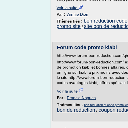
Voir la suite
Par :
Winnie Dion
bon reduction cod
Thèmes liés :
promo site
site bon de reducti
/
Forum code promo kiabi
http://www.forum-bon-reduction.com/q/
http://www.forum-bon-reduction.com/ est
de promotion kiabi et bonnes affaires, 
en ligne sur kiabi à prix moins avec d
le site http://www.forum-bon-reduction.
codes avantages kiabi, offres spéciale k
Voir la suite
Par :
Francia Nogues
Thèmes liés :
bon reduction et code promo ki
bon de reduction
coupon reduc
/