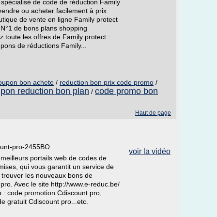
 spécialisé de code de réduction Family
vendre ou acheter facilement à prix
tique de vente en ligne Family protect
te N°1 de bons plans shopping
toute les offres de Family protect :
pons de réductions Family...
oupon bon achete
/
reduction bon prix code promo
/
pon reduction bon plan
code promo bon
/
Haut de page
count-pro-2455BO
voir la vidéo
 meilleurs portails web de codes de
ises, qui vous garantit un service de
ur trouver les nouveaux bons de
ro. Avec le site http://www.e-reduc.be/
 : code promotion Cdiscount pro,
 gratuit Cdiscount pro...etc.