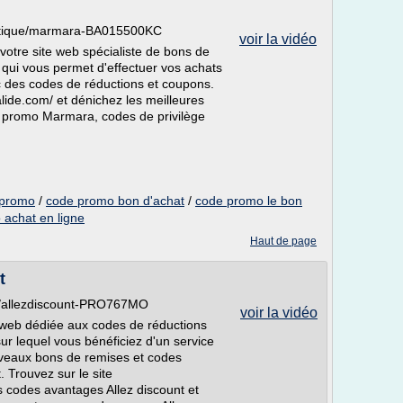
outique/marmara-BA015500KC
voir la vidéo
votre site web spécialiste de bons de
qui vous permet d'effectuer vos achats
c des codes de réductions et coupons.
alide.com/ et dénichez les meilleures
e promo Marmara, codes de privilège
 promo
/
code promo bon d'achat
/
code promo le bon
achat en ligne
Haut de page
t
/allezdiscount-PRO767MO
voir la vidéo
 web dédiée aux codes de réductions
ur lequel vous bénéficiez d'un service
ouveaux bons de remises et codes
. Trouvez sur le site
 codes avantages Allez discount et