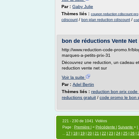
Par :
Gaby Julie
Thèmes liés :
coupon reduction cdiscount pro
/
/
cdiscount
bon plan reduction cdiscount
cod
bon de réductions Vente Net
http://www.reduction-code-promo.fr/bl
marques-a-petits-prix-31
Découvrez une reduction, un cadeau et/
reduction vente net sur
Voir la suite
Par :
Adel Bertin
Thèmes liés :
reduction bon prix code
reductions gratuit
/
code promo le bon p
221 - 230 de 1041 Vidéos
Page :
Première
| <
Précédente
|
Suivante
> |
...
17
|
18
|
19
|
20
|
21
|
22
|
23
|
24
|
25
|
26
|