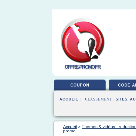
OFFRE-PROMO.FR
COUPON
CODE A
ACCUEIL
| CLASSEMENT :
SITES
,
AU
Accueil
>
Thèmes & vidéos : reductio
promo