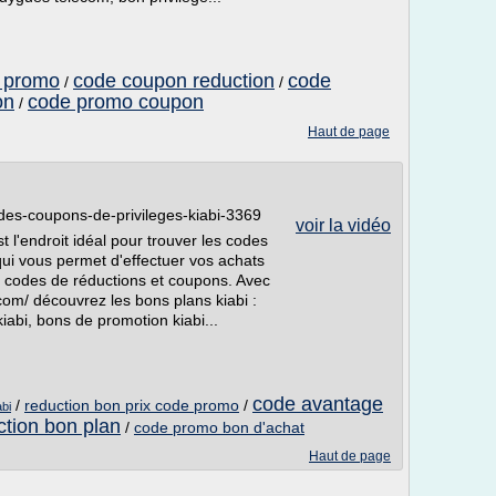
e promo
code coupon reduction
code
/
/
on
code promo coupon
/
Haut de page
des-coupons-de-privileges-kiabi-3369
voir la vidéo
 l'endroit idéal pour trouver les codes
qui vous permet d'effectuer vos achats
es codes de réductions et coupons. Avec
com/ découvrez les bons plans kiabi :
iabi, bons de promotion kiabi...
code avantage
/
reduction bon prix code promo
/
abi
tion bon plan
/
code promo bon d'achat
Haut de page