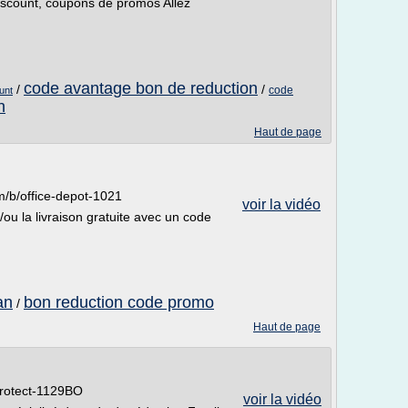
iscount, coupons de promos Allez
code avantage bon de reduction
/
/
code
unt
n
Haut de page
/b/office-depot-1021
voir la vidéo
ou la livraison gratuite avec un code
an
bon reduction code promo
/
Haut de page
protect-1129BO
voir la vidéo