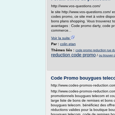
http://www.vos-questions.com/
le site http://www.vos-questions.com/ e
codes promo, ce site met à votre disposi
bons plans shopping. Vous trouverez to
avantages : Code promo darty, code p
commerce...
Voir la suite
Par :
colin etan
Thèmes liés :
code promo reduction rue 
reduction code promo
/
ou trouver
Code Promo bouygues telec
http://www.codes-promos-reduction.c
http://www.codes-promos-reduction.com
promotionnels bouygues telecom et cou
large liste de bons de remises et bons
bouygues telecom. bénéficiez des offre
réductions valides pour la boutique bo
bouygues telecom, code de remises bou