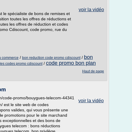
voir la vidéo
st le spécialiste de bons de remises et
tion toutes les offres de réductions et
utes les offres de réduction et codes
romo Cdiscount, code promo, rue du
bon
/
/
du commerce
bon reduction code promo cdiscount
code promo bon plan
/
 des codes promo cdiscount
Haut de page
om
om/code-promo/bouygues-telecom-44341
voir la vidéo
/ est le site web de codes
pons valides, qui vous présente une
 de promotions pour le site marchand
s exceptionnelles et des bons de
uygues telecom : bons réductions
ygues telecom, bon privilège...