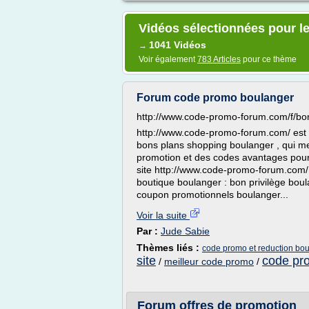
Vidéos sélectionnées pour l
1041 Vidéos
→
Voir également
783 Articles
pour ce thème
Forum code promo boulanger
http://www.code-promo-forum.com/f/bo
http://www.code-promo-forum.com/ est l
bons plans shopping boulanger , qui met
promotion et des codes avantages pour 
site http://www.code-promo-forum.com/ e
boutique boulanger : bon privilège bou
coupon promotionnels boulanger...
Voir la suite
Par :
Jude Sabie
Thèmes liés :
code promo et reduction bo
site
code pr
/
meilleur code promo
/
Forum offres de promotion