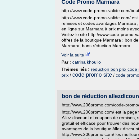
Code Promo Marmara
http://www.code-promo-valide.com/b
http://www.code-promo-valide.com/ est 
remises et codes avantages Marmara , 
en ligne sur Marmara à prix moins ave
Visitez le site http://www.code-promo-v
offres de la boutique Marmara : bon d
Marmara, bons réduction Marmara...
Voir la suite
Par :
catrina khoulio
Thèmes liés :
reduction bon prix code
code promo site
prix
/
/
code promo 
bon de réduction allezdicoun
http://www.206promo.com/code-promo
http://www.206promo.com/ est la page
Allez discount et coupons de remises, s
gratuit et efficace pour trouver des n
avantages de la boutique Allez discount
http://www.206promo.com/ les meilleurs