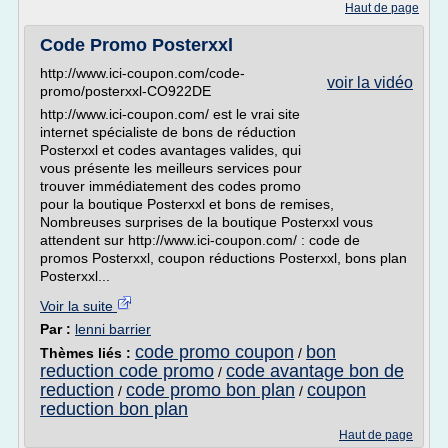
Haut de page
Code Promo Posterxxl
http://www.ici-coupon.com/code-
voir la vidéo
promo/posterxxl-CO922DE
http://www.ici-coupon.com/ est le vrai site
internet spécialiste de bons de réduction
Posterxxl et codes avantages valides, qui
vous présente les meilleurs services pour
trouver immédiatement des codes promo
pour la boutique Posterxxl et bons de remises,
Nombreuses surprises de la boutique Posterxxl vous
attendent sur http://www.ici-coupon.com/ : code de
promos Posterxxl, coupon réductions Posterxxl, bons plan
Posterxxl...
Voir la suite
Par :
lenni barrier
code promo coupon
bon
Thèmes liés :
/
reduction code promo
code avantage bon de
/
reduction
code promo bon plan
coupon
/
/
reduction bon plan
Haut de page