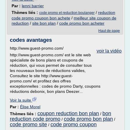
Par :
lenni barrier
Thèmes liés :
/
reduction
code promo et reduction boulanger
code promo coupon bon achete
/
meilleur site coupon de
reduction
/
site bon plan
/
code promo bon acheter
Haut de page
codes avantages
http://www.guest-promo.com/
voir la vidéo
http://www.guest-promo.com/ est le site web
spécialiste de bons plans et coupons de
réduction, qui vous permet de consulter tous
les nouveaux bons de réductions valides,
Consultez le site http://www.guest-
promo.com/ et profitez des offres
exceptionnelles : codes de promo Darty, coupons
réductions debonix, bon plans Deezer...
Voir la suite
Par :
Élise Morel
coupon reduction bon plan
bon
Thèmes liés :
/
reduction code promo
code promo bon plan
/
/
code promo site
code promo coupon
/