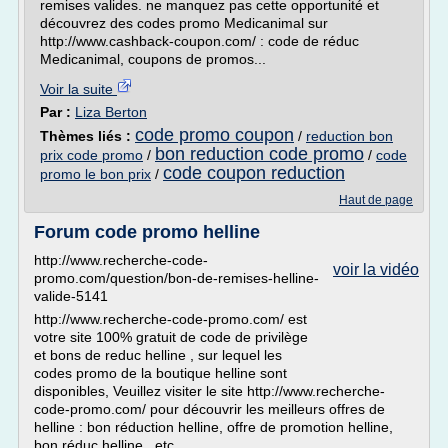
remises valides. ne manquez pas cette opportunité et
découvrez des codes promo Medicanimal sur
http://www.cashback-coupon.com/ : code de réduc
Medicanimal, coupons de promos...
Voir la suite
Par :
Liza Berton
code promo coupon
Thèmes liés :
/
reduction bon
bon reduction code promo
prix code promo
/
/
code
code coupon reduction
promo le bon prix
/
Haut de page
Forum code promo helline
http://www.recherche-code-
voir la vidéo
promo.com/question/bon-de-remises-helline-
valide-5141
http://www.recherche-code-promo.com/ est
votre site 100% gratuit de code de privilège
et bons de reduc helline , sur lequel les
codes promo de la boutique helline sont
disponibles, Veuillez visiter le site http://www.recherche-
code-promo.com/ pour découvrir les meilleurs offres de
helline : bon réduction helline, offre de promotion helline,
bon réduc helline...etc.