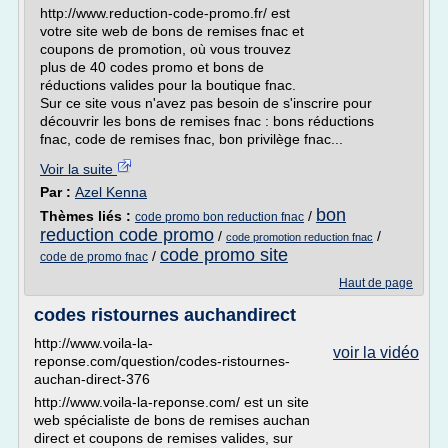
http://www.reduction-code-promo.fr/ est
votre site web de bons de remises fnac et
coupons de promotion, où vous trouvez
plus de 40 codes promo et bons de
réductions valides pour la boutique fnac.
Sur ce site vous n'avez pas besoin de s'inscrire pour
découvrir les bons de remises fnac : bons réductions
fnac, code de remises fnac, bon privilège fnac...
Voir la suite
Par :
Azel Kenna
bon
Thèmes liés :
/
code promo bon reduction fnac
reduction code promo
/
/
code promotion reduction fnac
code promo site
/
code de promo fnac
Haut de page
codes ristournes auchandirect
http://www.voila-la-
voir la vidéo
reponse.com/question/codes-ristournes-
auchan-direct-376
http://www.voila-la-reponse.com/ est un site
web spécialiste de bons de remises auchan
direct et coupons de remises valides, sur