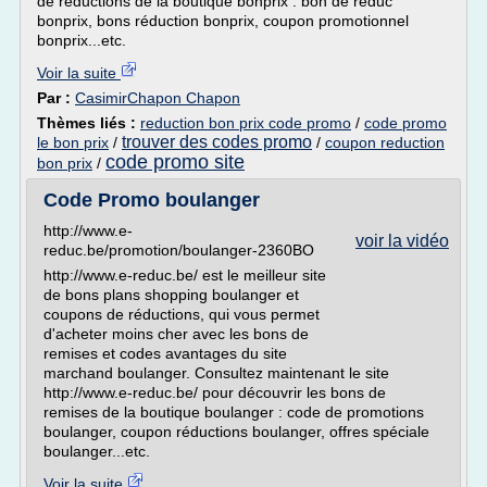
de réductions de la boutique bonprix : bon de réduc
bonprix, bons réduction bonprix, coupon promotionnel
bonprix...etc.
Voir la suite
Par :
CasimirChapon Chapon
Thèmes liés :
reduction bon prix code promo
/
code promo
trouver des codes promo
le bon prix
/
/
coupon reduction
code promo site
bon prix
/
Code Promo boulanger
http://www.e-
voir la vidéo
reduc.be/promotion/boulanger-2360BO
http://www.e-reduc.be/ est le meilleur site
de bons plans shopping boulanger et
coupons de réductions, qui vous permet
d'acheter moins cher avec les bons de
remises et codes avantages du site
marchand boulanger. Consultez maintenant le site
http://www.e-reduc.be/ pour découvrir les bons de
remises de la boutique boulanger : code de promotions
boulanger, coupon réductions boulanger, offres spéciale
boulanger...etc.
Voir la suite